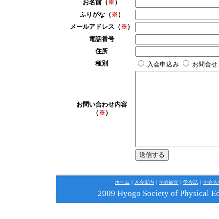
お名前（
※
）
ふりがな（
※
）
メールアドレス（
※
）
電話番号
住所
種別
入会申込み
お問合せ
お問い合わせ内容
（
※
）
ホーム
｜
入会案内
｜
学会紹介
｜
学会誌
｜
学会大
2009 Hyogo Society of Physical Edu