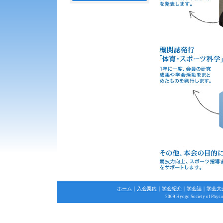
ホーム
｜
入会案内
｜
学会紹介
｜
学会誌
｜
学会大
2009 Hyogo Society of Physica