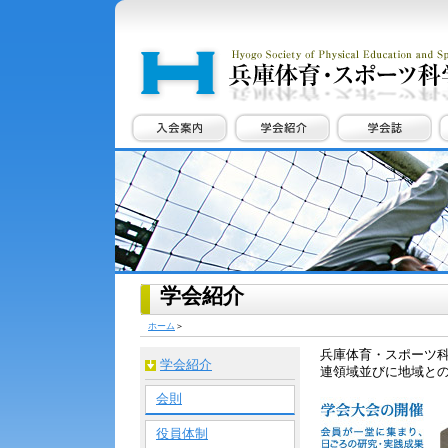
学会紹介
ホーム
＞
兵庫体育・スポーツ
学会紹介
連領域並びに地域と
会則
役員体制